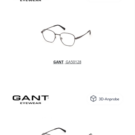
GANT
GA50128
3D-Anprobe