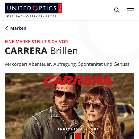
Zum Hauptinhalt springen
Zum Footer springen
Marken
EINE MARKE STELLT SICH VOR
CARRERA
Brillen
verkörpert Abenteuer, Aufregung, Spontanität und Genuss.