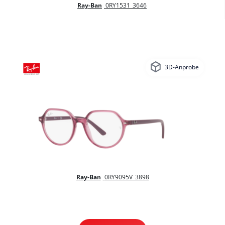
Ray-Ban
0RY1531_3646
3D-Anprobe
Ray-Ban
0RY9095V_3898