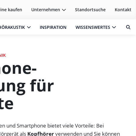
ine kaufen
Unternehmen
Standortsuche
Kontakt
HÖRAKUSTIK
INSPIRATION
WISSENSWERTES
NIK
one-
ung für
te
n und Smartphone bietet viele Vorteile: Bei
Hörgerät als
Kopfhörer
verwenden und Sie können