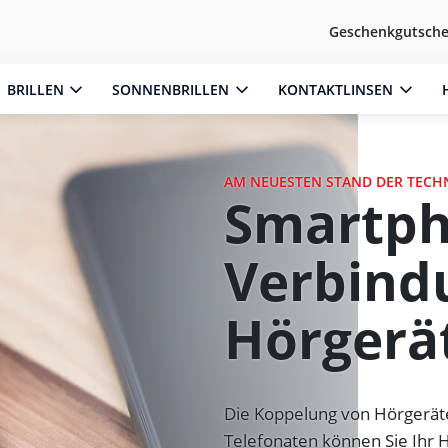
Geschenkgutsche
BRILLEN
SONNENBRILLEN
KONTAKTLINSEN
AM NEUESTEN STAND DER TECH
Smartph
Verbind
Hörgerä
Die Koppelung von Hörgeräte
Telefonaten können Sie Ihr 