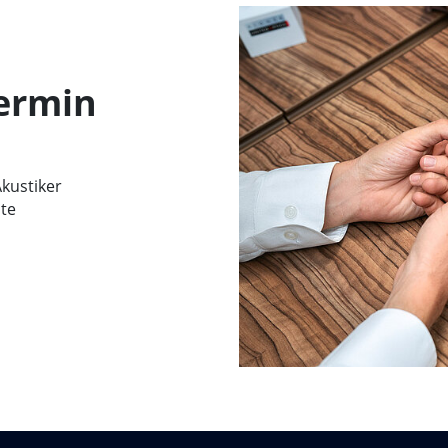
Termin
kustiker
mte