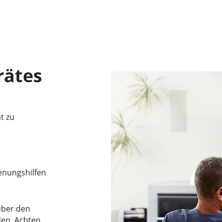
rätes
t zu
enungshilfen
über den
den. Achten