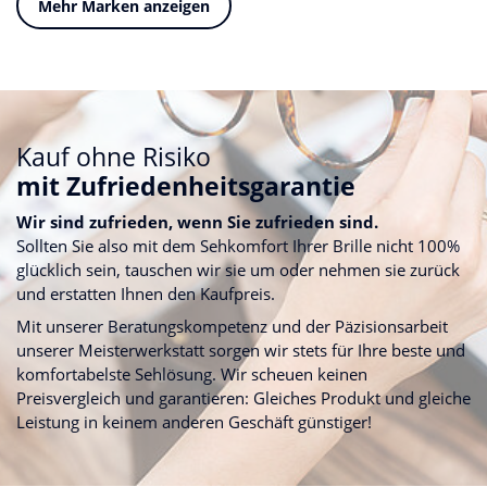
Mehr Marken anzeigen
Kauf ohne Risiko
mit Zufriedenheitsgarantie
Wir sind zufrieden, wenn Sie zufrieden sind.
Sollten Sie also mit dem Sehkomfort Ihrer Brille nicht 100%
glücklich sein, tauschen wir sie um oder nehmen sie zurück
und erstatten Ihnen den Kaufpreis.
Mit unserer Beratungskompetenz und der Päzisionsarbeit
unserer Meisterwerkstatt sorgen wir stets für Ihre beste und
komfortabelste Sehlösung. Wir scheuen keinen
Preisvergleich und garantieren: Gleiches Produkt und gleiche
Leistung in keinem anderen Geschäft günstiger!