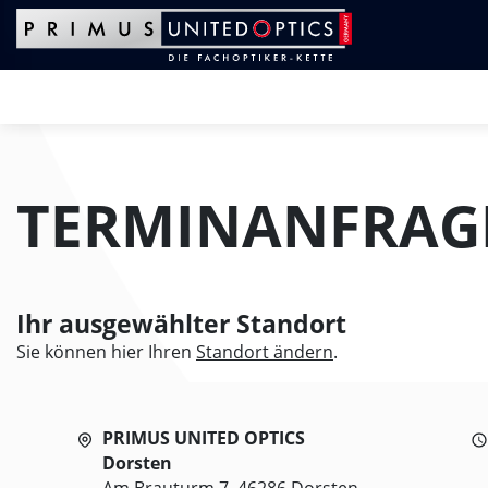
Zum Hauptinhalt springen
Zum Footer springen
Zum Ende der Navigation springen
Zum Beginn der Navigation springen
TERMINANFRAG
Ihr ausgewählter Standort
Sie können hier Ihren
Standort ändern
.
PRIMUS UNITED OPTICS
Dorsten